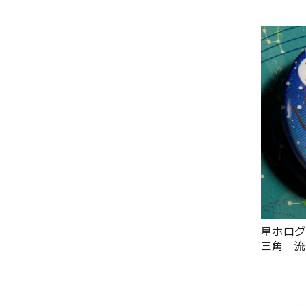
星ホログラ
三角 流