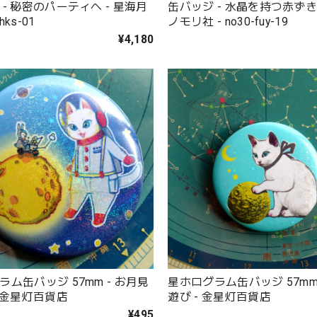
- 秘密のパーティへ - 星海月
缶バッジ - 水晶を持つ赤ずきん
hks-01
ノモリ社 - no30-fuy-19
¥4,180
ム缶バッジ 57mm - お月見
星ホログラム缶バッジ 57mm
- 金星灯百貨店
遊び - 金星灯百貨店
¥495