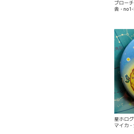
ブローチ 
舎 - no1-
星ホログラ
マイカ 