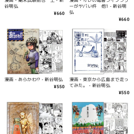
漫画 - 期末試験前也 上 - 新
漫画 - オレの電書ライブラリ
谷明弘
ーがヤバい件 他1 - 新谷明
弘
¥660
¥660
漫画 - あらかわ!? - 新谷明弘
漫画 - 東京から広島まで走っ
てみた。 - 新谷明弘
¥550
¥550