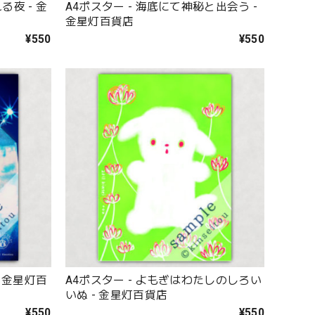
る夜 - 金
A4ポスター - 海底にて神秘と出会う -
金星灯百貨店
¥550
¥550
- 金星灯百
A4ポスター - よもぎはわたしのしろい
いぬ - 金星灯百貨店
¥550
¥550