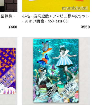
星探検 -
お札 - 疫病退散✧アマビエ様4枚セット
- あずみ商會 - no3-azu-03
¥660
¥550