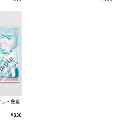
し - 金星
¥330