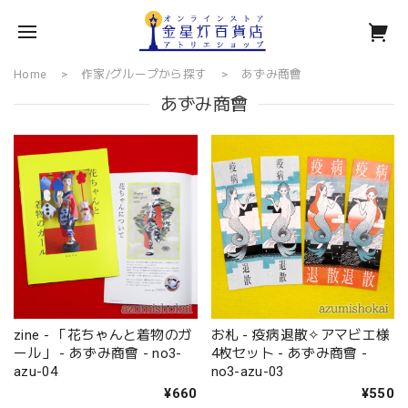
Home
作家/グループから探す
あずみ商會
あずみ商會
zine - 「花ちゃんと着物のガ
お札 - 疫病退散✧アマビエ様
ール」 - あずみ商會 - no3-
4枚セット - あずみ商會 -
azu-04
no3-azu-03
¥660
¥550