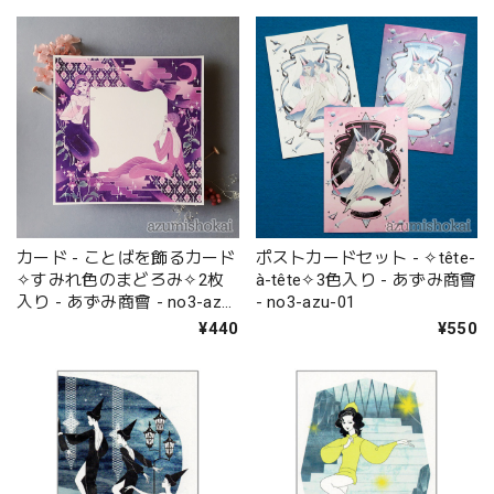
カード - ことばを飾るカード
ポストカードセット - ✧tête-
✧すみれ色のまどろみ✧2枚
à-tête✧3色入り - あずみ商會
入り - あずみ商會 - no3-azu-
- no3-azu-01
02
¥440
¥550