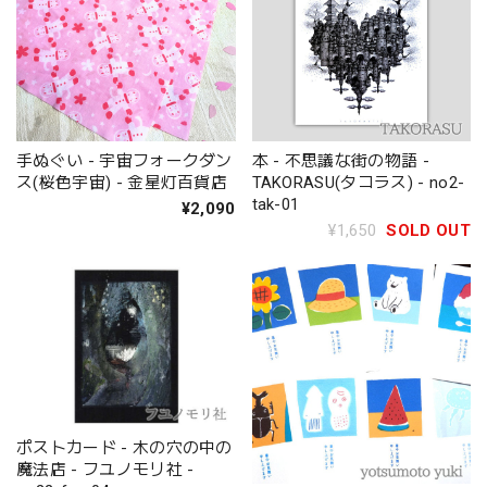
手ぬぐい - 宇宙フォークダン
本 - 不思議な街の物語 -
ス(桜色宇宙) - 金星灯百貨店
TAKORASU(タコラス) - no2-
tak-01
¥2,090
¥1,650
SOLD OUT
ポストカード - 木の穴の中の
魔法店 - フユノモリ社 -