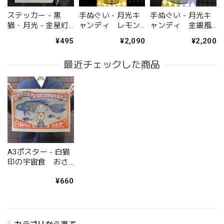
ステッカー - 黒
手ぬぐい - 月光キ
手ぬぐい - 月光キ
猫・月光 - 金星灯
ャンディ レモン
ャンディ 金銀風
百貨店
味 - 金星灯百貨店
味 - 金星灯百貨店
¥495
¥2,090
¥2,200
最近チェックした商品
A3ポスター - 白猫
印の宇宙食 おさ
かな味 - 金星灯百
¥660
貨店