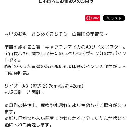
日本国内にお住まいの方向け
Save
～星のお魚 きらめくごちそう 白猫印の宇宙食～
宇宙を旅する白猫・キャプテンマイカのA3サイズポスター。
宇宙食なのに懐かしい缶詰のラベル風デザインなのがポイン
トです。
繊維の入った質感のある紙に孔版印刷のインクの発色がレト
ロな雰囲気。
サイズ：A3（短辺 29.7cm×長辺 42cm）
孔版印刷 片面刷り
※印刷の特性上、摩擦や水濡れにより色落ちする場合があり
ます。
※折り目がつかない程度にやわらかく半分にたたんだ状態で
箱に入れて発送します。