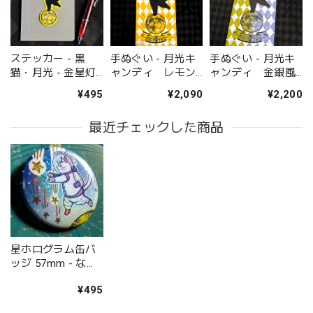
ステッカー - 黒
手ぬぐい - 月光キ
手ぬぐい - 月光キ
猫・月光 - 金星灯
ャンディ レモン
ャンディ 金銀風
百貨店
味 - 金星灯百貨店
味 - 金星灯百貨店
¥495
¥2,090
¥2,200
最近チェックした商品
星ホログラム缶バ
ッジ 57mm - なん
と三角 流星群 -
¥495
金星灯百貨店