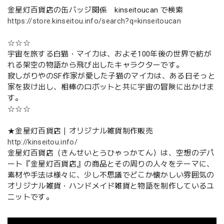
金星灯百貨店の缶バッジ関係 kinseitoucan で検索
https://store.kinseitou.info/search?q=kinseitoucan
☆☆☆
宇宙を旅する白猫・マイカは、およそ100年後の世界で紡が
れる架空の物語から飛び出したキャラクターです。
寂しがりやのSF作家が愛した子猫のマイカは、ある日そっと
家を抜け出し、相棒のロボットと共に宇宙の冒険に出かけま
す。
☆☆☆
★金星灯百貨店｜オリジナル雑貨制作販売
http://kinseitou.info/
金星灯百貨店（きんせいとうひゃっかてん）は、空想のデパ
ート『金星灯百貨店』の商品とその周りの人々をテーマに、
素材や手法は様々に、少し不思議でどこか懐かしい雰囲気の
オリジナル雑貨・ハンドメイド雑貨と物語を制作しているユ
ニットです。