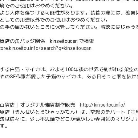
境でのご使用はおやめください。
より人体を傷つける可能性があります。装着の際には、確実
としての用途以外でのご使用はおやめください。
の手の届かないところに保管してください。誤飲にはじゅう
店の缶バッジ関係 kinseitoucan で検索
tore.kinseitou.info/search?q=kinseitoucan
する白猫・マイカは、およそ100年後の世界で紡がれる架空
やのSF作家が愛した子猫のマイカは、ある日そっと家を抜
灯百貨店｜オリジナル雑貨制作販売
http://kinseitou.info/
貨店（きんせいとうひゃっかてん）は、空想のデパート『金
法は様々に、少し不思議でどこか懐かしい雰囲気のオリジナ
す。