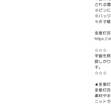
される環
※ピンに
※バッジ
※お子様
金星灯百貨
https://s
☆☆☆
宇宙を旅
寂しがり
す。
☆☆☆
★金星
金星灯百
素材や手
ニットで