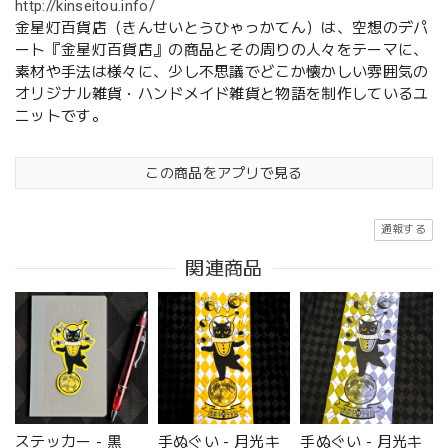
http://kinseitou.info/
金星灯百貨店（きんせいとうひゃっかてん）は、空想のデパ
ート『金星灯百貨店』の商品とその周りの人々をテーマに、
素材や手法は様々に、少し不思議でどこか懐かしい雰囲気の
オリジナル雑貨・ハンドメイド雑貨と物語を制作しているユ
ニットです。
この商品をアプリで見る
通報する
関連商品
ステッカー - 黒
手ぬぐい - 月光キ
手ぬぐい - 月光キ