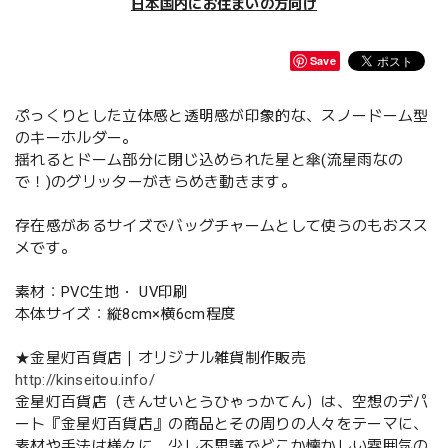
日本国内にお住まいの方向け
Save
ぷっくりとした立体感と透明感が印象的な、スノードーム型
のキーホルダー。
揺れるとドーム部分に閉じ込められた星と傘(流星雨なの
で！)のグリッターがきらめき動きます。
存在感があるサイズでバッグチャームとして使うのもおスス
メです。
素材：PVC生地・ UV印刷
本体サイズ：縦8cm×横6cm程度
★金星灯百貨店｜オリジナル雑貨制作販売
http://kinseitou.info/
金星灯百貨店（きんせいとうひゃっかてん）は、空想のデパ
ート『金星灯百貨店』の商品とその周りの人々をテーマに、
素材や手法は様々に、少し不思議でどこか懐かしい雰囲気の