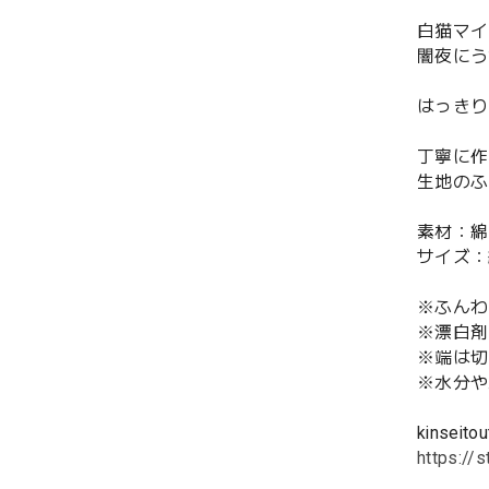
白猫マイ
闇夜にう
はっきり
丁寧に作
生地のふ
素材：綿
サイズ：約
※ふんわ
※漂白剤
※端は切
※水分や
kinseitou
https://s