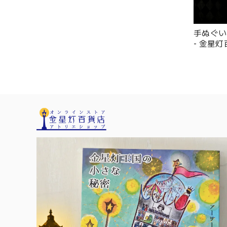
手ぬぐい
- 金星