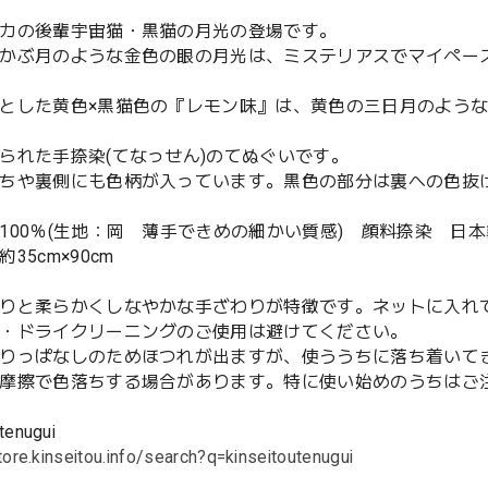
カの後輩宇宙猫・黒猫の月光の登場です。
かぶ月のような金色の眼の月光は、ミステリアスでマイペー
とした黄色×黒猫色の『レモン味』は、黄色の三日月のよう
られた手捺染(てなっせん)のてぬぐいです。
ちや裏側にも色柄が入っています。黒色の部分は裏への色抜
100％(生地：岡 薄手できめの細かい質感) 顔料捺染 日本
35cm×90cm
りと柔らかくしなやかな手ざわりが特徴です。ネットに入れ
・ドライクリーニングのご使用は避けてください。
りっぱなしのためほつれが出ますが、使ううちに落ち着いて
摩擦で色落ちする場合があります。特に使い始めのうちはご
tenugui
tore.kinseitou.info/search?q=kinseitoutenugui