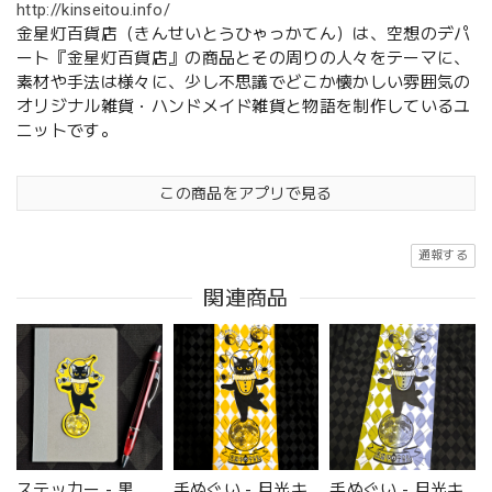
http://kinseitou.info/
金星灯百貨店（きんせいとうひゃっかてん）は、空想のデパ
ート『金星灯百貨店』の商品とその周りの人々をテーマに、
素材や手法は様々に、少し不思議でどこか懐かしい雰囲気の
オリジナル雑貨・ハンドメイド雑貨と物語を制作しているユ
ニットです。
この商品をアプリで見る
通報する
関連商品
ステッカー - 黒
手ぬぐい - 月光キ
手ぬぐい - 月光キ