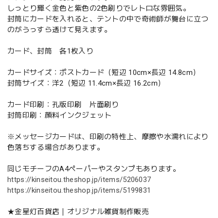
しっとり輝く金色と紫色の2色刷りでレトロな雰囲気。
封筒にカードを入れると、テントの中で奇術師が舞台に立つ
のがうっすら透けて見えます。
カード、封筒 各1枚入り
カードサイズ：ポストカード（短辺 10cm×長辺 14.8cm）
封筒サイズ：洋2（短辺 11.4cm×長辺 16.2cm）
カード印刷：孔版印刷 片面刷り
封筒印刷：顔料インクジェット
※メッセージカードは、印刷の特性上、摩擦や水濡れにより
色落ちする場合があります。
同じモチーフのA4ペーパーやスタンプもあります。
https://kinseitou.theshop.jp/items/5206037
https://kinseitou.theshop.jp/items/5199831
★金星灯百貨店｜オリジナル雑貨制作販売