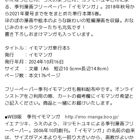
る、季刊漫画フリーペーパー「イモマンガ」。2018年秋号か
ら2021年夏号までををまとめた単行本第5巻。
ほのぼの漫画や絵本のような味わいの短編漫画を収録。おな
じみのキャラクターたちも元気です！
書き下ろしおまけマンガも入っています。
タイトル：イモマンガ単行本5
発行 ：イモマンガ
発行年月：2024年10月16日
サイズ ：文庫（A6 短辺10.5cm×長辺14.8cm）
ページ数：本文176ページ
フリーペーパー季刊イモマンガも無料配布中です。オンライ
ンストアをご利用の際、カートの備考欄にイモマンガ希望と
ご記入ください。商品と一緒にお届けいたします。
■WEB版 季刊イモマンガ
http://imo-manga.boo.jp/
イエナツキ、うえのよう、ヨツモトユキによる季刊漫画フリ
ーペーパー。2006年10月創刊。「イモマンガ」の名前の由来
は、サイズがマメ本よりも一回り大きいから、画数がよいか