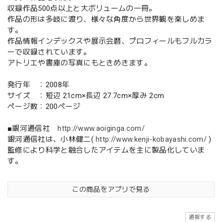
収録作品500点以上と大ボリュームの一冊。
作品の形は多岐に渡り、様々な角度から世界観を楽しめま
す。
作品情報インデックスや展示会暦、プロフィールもフルカラ
ーで収録されています。
アトリエや書庫の写真にもときめきます。
発行年 ：2008年
サイズ ：短辺 21cm×長辺 27.7cm×厚み 2cm
ページ数：200ページ
■銀河通信社
http://www.aoiginga.com/
銀河通信社は、小林健二(
http://www.kenji-kobayashi.com/
)
監修により科学と融合したアイテムを主に製品化していま
す。
この商品をアプリで見る
通報する