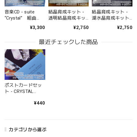
音楽CD - suite
結晶育成キット -
結晶育成キット -
“Crystal” 組曲
透明結晶育成キッ
湖水晶育成キット
「結晶」 - 銀河通
ト CLEAR CRYSTAL
Tarap-to Crystal
¥3,300
¥2,750
¥2,750
信社
KIT - 銀河通信社
Kit - 銀河通信社
最近チェックした商品
ポストカードセッ
ト - CRYSTAL
WORLD - 銀河通信
¥440
社
カテゴリから選ぶ