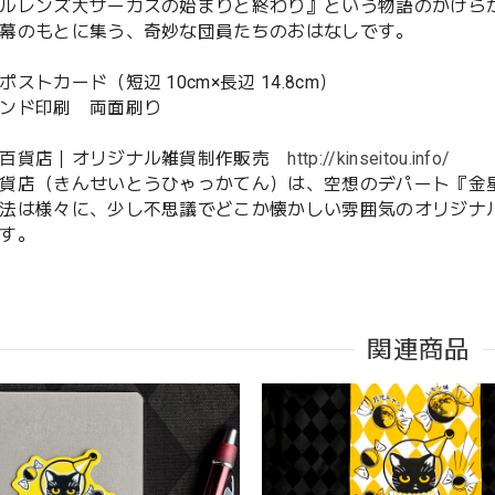
ルレンズ大サーカスの始まりと終わり』という物語のかけら
幕のもとに集う、奇妙な団員たちのおはなしです。
ストカード（短辺 10cm×長辺 14.8cm）
ンド印刷 両面刷り
灯百貨店｜オリジナル雑貨制作販売
http://kinseitou.info/
貨店（きんせいとうひゃっかてん）は、空想のデパート『金
法は様々に、少し不思議でどこか懐かしい雰囲気のオリジナ
す。
関連商品