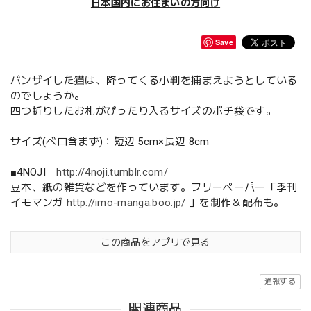
日本国内にお住まいの方向け
Save
バンザイした猫は、降ってくる小判を捕まえようとしている
のでしょうか。
四つ折りしたお札がぴったり入るサイズのポチ袋です。
サイズ(ベロ含まず)：短辺 5cm×長辺 8cm
■4NOJI
http://4noji.tumblr.com/
豆本、紙の雑貨などを作っています。フリーペーパー「季刊
イモマンガ
http://imo-manga.boo.jp/
」を制作＆配布も。
この商品をアプリで見る
通報する
関連商品