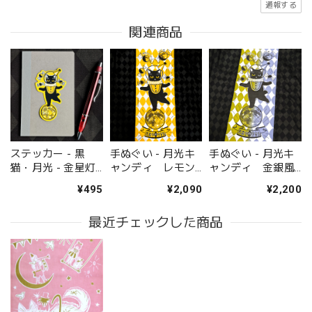
通報する
関連商品
ステッカー - 黒
手ぬぐい - 月光キ
手ぬぐい - 月光キ
猫・月光 - 金星灯
ャンディ レモン
ャンディ 金銀風
百貨店
味 - 金星灯百貨店
味 - 金星灯百貨店
¥495
¥2,090
¥2,200
最近チェックした商品