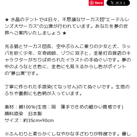
Save
★ 水晶のテントでは日々、不思議なサーカス団“エーテルレ
ンズ大サーカス”の公演が行われています。あなたを夢の世
界へご案内いたしましょう ★
光る猫とサーカス団長、空中ぶらんこ乗りの少女と犬、ラッ
パを吹く少年、女奇術師、ゾウに双子と、金星灯百貨店のキ
ャラクターがちりばめられたイラストの手ぬぐいです。夢の
中のようなとき色に、金色にも見えるからし色がポイント
の“夢公演”です。
丁寧に作られた手捺染(てなっせん)のてぬぐいです。生地の
ふちや裏側にも色柄が入っています。
素材：綿100％(生地：岡 薄手できめの細かい質感です)
顔料捺染 日本製
サイズ：約35cm×90cm
※ふんわりと柔らかくしなやかな手ざわりが特徴です。優し