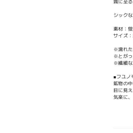
城に至る
シックな
素材：蛍
サイズ：縦
※濡れた
※とがっ
※繊細な
■フユ
鉱物の中
目に見え
気楽に、