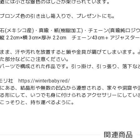
道には小さな銀色のはしごが架けられています。
ブロンズ色の引き出し箱入りで、プレゼントにも。
石(メキシコ産)・真鍮・紙(樹脂加工)・チェーン(真鍮純ロジ
 2.2cm×横 3cm×厚み 2.2cm チェーン43cm＋アジャスター
まま、汗や汚れを放置すると鎖や金具が錆びてしまいます。
た部分などにご注意ください。
パーツで構成された作品です。引っ掛け、引っ張り、落下な
ノモリ社
https://winterbaby.red/
にある、結晶形や無数の凹凸から連想される、家々や洞窟や
る形にして、いつでも身に付けられるアクセサリーにしてい
こっそりと、持ち運べるように。
関連商品