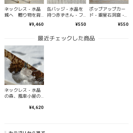
ネックレス - 水晶
缶バッジ - 水晶を
ポップアップカー
城へ 贈り物を背
持つ赤ずきん - フ
ド - 銀星石洞窟 -
負って - フユノモ
ユノモリ社 - no30-
フユノモリ社 -
¥9,460
¥550
¥550
リ社 - no30-fuy-15
fuy-19
no30-fuy-20
最近チェックした商品
ネックレス - 水晶
の森、風車小屋の
風景 - フユノモリ
¥4,620
社 - no30-fuy-03