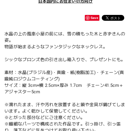
日本国内にお住まいの方向け
Save
水晶の上の風車小屋の前には、雪の積もった木と赤ずきんの
姿。
物語が始まるようなファンタジックなネックレス。
シックなブロンズ色の引き出し箱入りで、プレゼントにも。
素材：水晶(ブラジル産)・真鍮・紙(樹脂加工)・チェーン(真
鍮純ロジウムコーティング)
サイズ：縦 3cm×横 2.5cm×厚み 1.7cm チェーン41.5cm＋
アジャスター5cm
※濡れたまま、汗や汚れを放置すると鎖や金具が錆びてしま
います。よく乾かして保管してください。
※とがった部分などにご注意ください。
※繊細なパーツで構成された作品です。引っ掛け、引っ張
り、落下などに気をつけてお取り扱い下さい。